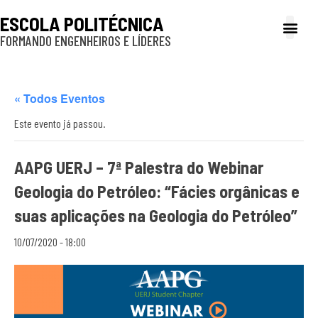
ESCOLA POLITÉCNICA
FORMANDO ENGENHEIROS E LÍDERES
A Poli
Gestão e Ad
Cultura e exte
Profissionais e
Inclusão e P
« Todos Eventos
Este evento já passou.
AAPG UERJ – 7ª Palestra do Webinar
Geologia do Petróleo: “Fácies orgânicas e
suas aplicações na Geologia do Petróleo”
10/07/2020 - 18:00