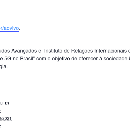
br/aovivo
.
studos Avançados e Instituto de Relações Internacionais
e 5G no Brasil” com o objetivo de oferecer à sociedade b
gia.
ALHES
:
2/2021
: