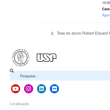
10:0
Cate
Age
Tese do aluno Robert Eduard F
Localização