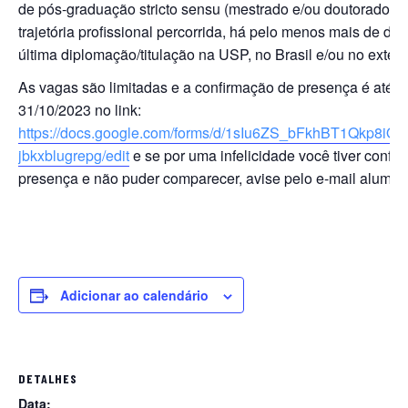
de pós-graduação stricto sensu (mestrado e/ou doutorado) d
trajetória profissional percorrida, há pelo menos mais de de
última diplomação/titulação na USP, no Brasil e/ou no exteri
As vagas são limitadas e a confirmação de presença é até o
31/10/2023 no link:
https://docs.google.com/forms/d/1sIu6ZS_bFkhBT1Qkp8i
jbkxblugrepg/edit
e se por uma infelicidade você tiver confi
presença e não puder comparecer, avise pelo e-mail alumn
Adicionar ao calendário
DETALHES
Data: