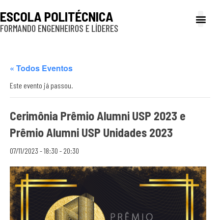
ESCOLA POLITÉCNICA
FORMANDO ENGENHEIROS E LÍDERES
A Poli
Gestão e Ad
Cultura e exte
Profissionais e
Inclusão e P
« Todos Eventos
Este evento já passou.
Cerimônia Prêmio Alumni USP 2023 e
Prêmio Alumni USP Unidades 2023
07/11/2023 - 18:30
-
20:30