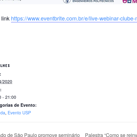
 link
https://www.eventbrite.com.br/e/live-webinar-clube-
ALHES
:
4/2020
:
0 - 21:00
gorias de Evento:
nda
,
Evento USP
ado de São Paulo promove seminário
Palestra “Como se rein