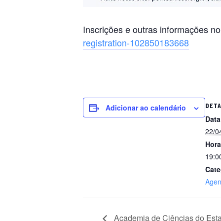
Inscrições e outras informações no
registration-102850183668
DET
Adicionar ao calendário
Data
22/0
Hora
19:0
Cate
Age
Academia de Ciências do Est