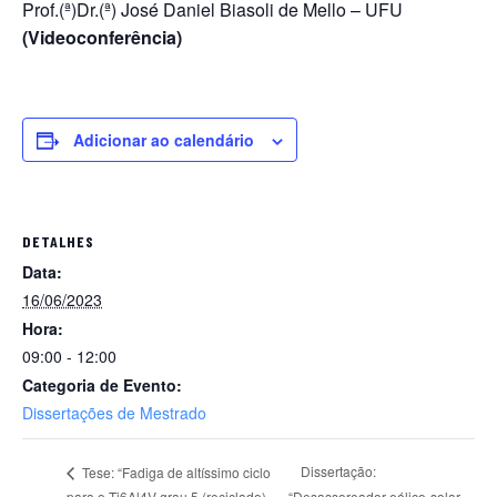
Prof.(ª)Dr.(ª) José Daniel Biasoli de Mello – UFU
(Videoconferência)
Adicionar ao calendário
DETALHES
Data:
16/06/2023
Hora:
09:00 - 12:00
Categoria de Evento:
Dissertações de Mestrado
Dissertação:
Tese: “Fadiga de altíssimo ciclo
para o Ti6Al4V grau 5 (reciclado)
“Desassoreador eólico-solar