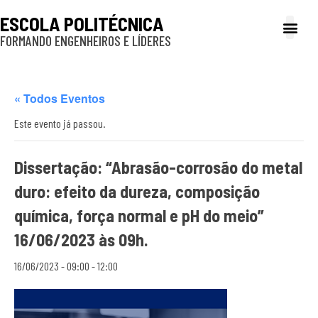
ESCOLA POLITÉCNICA
FORMANDO ENGENHEIROS E LÍDERES
A Poli
Gestão e Ad
Cultura e exte
Profissionais e
Inclusão e P
« Todos Eventos
Este evento já passou.
Dissertação: “Abrasão-corrosão do metal
duro: efeito da dureza, composição
química, força normal e pH do meio”
16/06/2023 às 09h.
16/06/2023 - 09:00
-
12:00