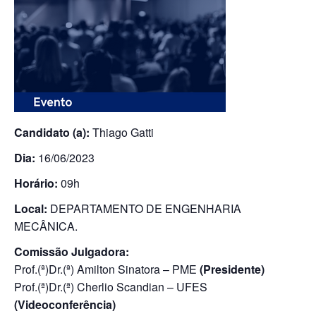
Candidato (a):
Thiago Gatti
Dia:
16/06/2023
Horário:
09h
Local:
DEPARTAMENTO DE ENGENHARIA
MECÂNICA.
Comissão Julgadora:
Prof.(ª)Dr.(ª) Amilton Sinatora – PME
(Presidente)
Prof.(ª)Dr.(ª) Cherlio Scandian – UFES
(Videoconferência)