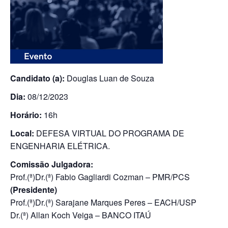
Candidato (a):
Douglas Luan de Souza
Dia:
08/12/2023
Horário:
16h
Local:
DEFESA VIRTUAL DO PROGRAMA DE
ENGENHARIA ELÉTRICA.
Comissão Julgadora:
Prof.(ª)Dr.(ª) Fabio Gagliardi Cozman – PMR/PCS
(Presidente)
Prof.(ª)Dr.(ª) Sarajane Marques Peres – EACH/USP
Dr.(ª) Allan Koch Veiga – BANCO ITAÚ