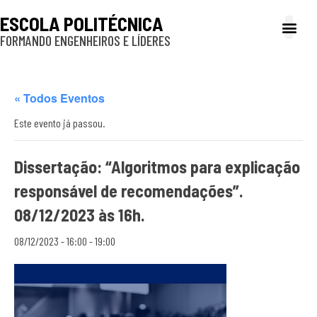
ESCOLA POLITÉCNICA
FORMANDO ENGENHEIROS E LÍDERES
A Poli
Gestão e Ad
Cultura e exte
Profissionais e
Inclusão e P
« Todos Eventos
Este evento já passou.
Dissertação: “Algoritmos para explicação
responsável de recomendações”.
08/12/2023 às 16h.
08/12/2023 - 16:00
-
19:00