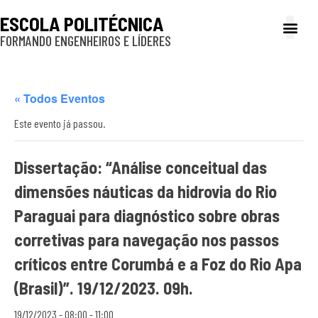
ESCOLA POLITÉCNICA
FORMANDO ENGENHEIROS E LÍDERES
A Poli
Gestão e Ad
Cultura e exte
Profissionais e
Inclusão e P
« Todos Eventos
Este evento já passou.
Dissertação: “Análise conceitual das
dimensões náuticas da hidrovia do Rio
Paraguai para diagnóstico sobre obras
corretivas para navegação nos passos
críticos entre Corumbá e a Foz do Rio Apa
(Brasil)”. 19/12/2023. 09h.
19/12/2023 - 08:00
-
11:00