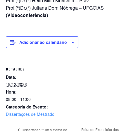
Prof.(ª)Dr.(ª) Helio Mitio Morishita – PNV
Prof.(ª)Dr.(ª) Juliana Dorn Nóbrega – UFGOIAS
(Videoconferência)
Adicionar ao calendário
DETALHES
Data:
19/12/2023
Hora:
08:00 - 11:00
Categoria de Evento:
Dissertações de Mestrado
Feira de Exposição dos
Dissertação: “Um sistema de