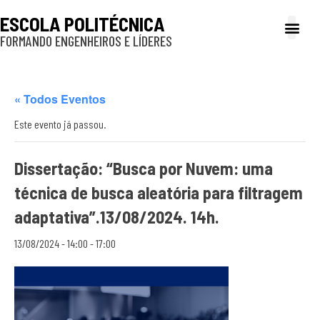
ESCOLA POLITÉCNICA
FORMANDO ENGENHEIROS E LÍDERES
A Poli
Gestão e Ad
Cultura e exte
Profissionais e
Inclusão e P
« Todos Eventos
Este evento já passou.
Dissertação: “Busca por Nuvem: uma
técnica de busca aleatória para filtragem
adaptativa”.13/08/2024. 14h.
13/08/2024 - 14:00
-
17:00