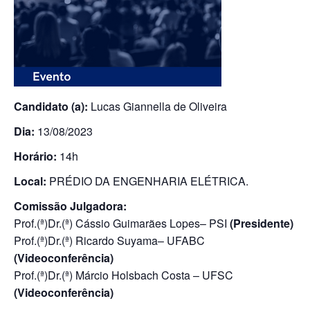
Candidato (a):
Lucas Giannella de Oliveira
Dia:
13/08/2023
Horário:
14h
Local:
PRÉDIO DA ENGENHARIA ELÉTRICA.
Comissão Julgadora:
Prof.(ª)Dr.(ª) Cássio Guimarães Lopes– PSI
(Presidente)
Prof.(ª)Dr.(ª) Ricardo Suyama– UFABC
(Videoconferência)
Prof.(ª)Dr.(ª) Márcio Holsbach Costa – UFSC
(Videoconferência)