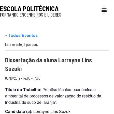
ESCOLA POLITÉCNICA
FORMANDO ENGENHEIROS E LÍDERES
A Poli
Gestão e Ad
Cultura e exte
Profissionais e
Inclusão e P
« Todos Eventos
Este evento já passou.
Dissertação da aluna Lorrayne Lins
Suzuki
02/10/2019 - 14:00
-
17:00
Título do Trabalho:
“Análise técnico-econômica e
ambiental de processos de valorização do resíduo da
indústria de suco de laranja”.
Candidato (a):
Lorrayne Lins Suzuki