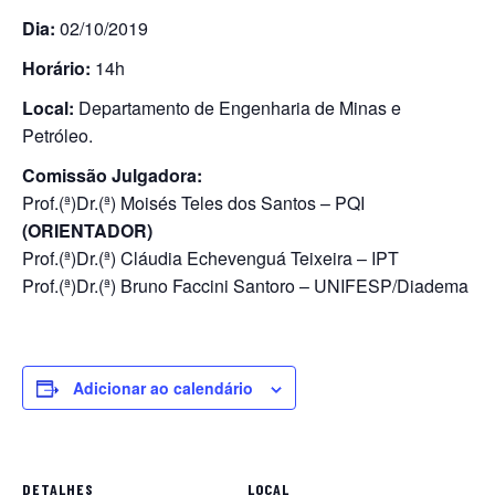
Dia:
02/10/2019
Horário:
14h
Local:
Departamento de Engenharia de Minas e
Petróleo.
Comissão Julgadora:
Prof.(ª)Dr.(ª) Moisés Teles dos Santos – PQI
(ORIENTADOR)
Prof.(ª)Dr.(ª) Cláudia Echevenguá Teixeira – IPT
Prof.(ª)Dr.(ª) Bruno Faccini Santoro – UNIFESP/Diadema
Adicionar ao calendário
DETALHES
LOCAL