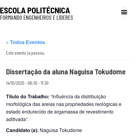
ESCOLA POLITÉCNICA
FORMANDO ENGENHEIROS E LÍDERES
A Poli
Gestão e Ad
Cultura e exte
Profissionais e
Inclusão e P
« Todos Eventos
Este evento já passou.
Dissertação da aluna Naguisa Tokudome
14/10/2020 - 08:30
-
11:30
Título do Trabalho:
“Influência da distribuição
morfológica das areias nas propriedades reológicas e
estado endurecido de argamassa de revestimento
aditivada”.
Candidato (a):
Naguisa Tokudome