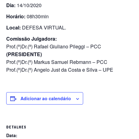
Dia:
14/10/2020
Horário:
08h30min
Local:
DEFESA VIRTUAL.
Comissão Julgadora:
Prof.(ª)Dr.(ª) Rafael Giuliano Pileggi – PCC
(PRESIDENTE)
Prof.(ª)Dr.(ª) Markus Samuel Rebmann – PCC
Prof.(ª)Dr.(ª) Angelo Just da Costa e Silva – UPE
Adicionar ao calendário
DETALHES
Data: