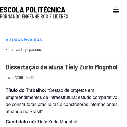
ESCOLA POLITÉCNICA
FORMANDO ENGENHEIROS E LÍDERES
A Poli
Gestão e Ad
Cultura e exte
Profissionais e
Inclusão e P
« Todos Eventos
Este evento já passou.
Dissertação da aluna Tiely Zurlo Mognhol
07/02/2019 - 14:30
Título do Trabalho:
“Gestão de projetos em
empreendimentos de infraestrutura: estudo comparativo
de construtoras brasileiras e construtoras internacionais
atuando no Brasil”.
Candidato (a):
Tiely Zurlo Mognhol