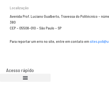
Localização
Avenida Prof. Luciano Gualberto, Travessa do Politécnico – núm
380
CEP – 05508-010 – São Paulo – SP
Para reportar um erro no site, entre em contato em
sites.poli@u
Acesso rápido