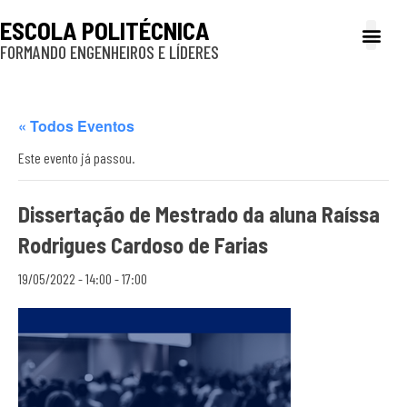
ESCOLA POLITÉCNICA
FORMANDO ENGENHEIROS E LÍDERES
A Poli
Gestão e Ad
Cultura e exte
Profissionais e
Inclusão e P
« Todos Eventos
Este evento já passou.
Dissertação de Mestrado da aluna Raíssa
Rodrigues Cardoso de Farias
19/05/2022 - 14:00
-
17:00