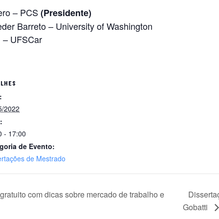
giero – PCS
(Presidente)
eder Barreto – University of Washington
ni – UFSCar
ALHES
:
5/2022
:
0 - 17:00
goria de Evento:
ertações de Mestrado
gratuito com dicas sobre mercado de trabalho e
Disserta
Gobatti