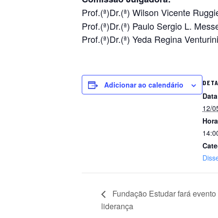
Prof.(ª)Dr.(ª) Wilson Vicente Rug
Prof.(ª)Dr.(ª) Paulo Sergio L. Mess
Prof.(ª)Dr.(ª) Yeda Regina Venturi
DET
Adicionar ao calendário
Data
12/0
Hora
14:0
Cate
Diss
Fundação Estudar fará evento 
liderança