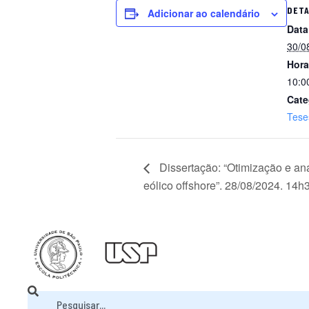
DET
Adicionar ao calendário
Data
30/0
Hora
10:0
Cate
Tese
Dissertação: “Otimização e a
eólico offshore”. 28/08/2024. 14h