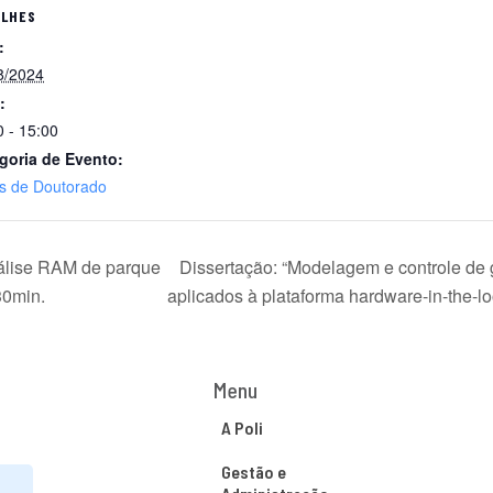
ALHES
:
8/2024
:
0 - 15:00
goria de Evento:
s de Doutorado
nálise RAM de parque
Dissertação: “Modelagem e controle de gi
30min.
aplicados à plataforma hardware-in-the-l
Menu
A Poli
Gestão e