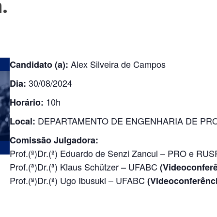
.
Alex Silveira de Campos
Candidato (a):
30/08/2024
Dia:
10h
Horário:
DEPARTAMENTO DE ENGENHARIA DE PR
Local:
Comissão Julgadora:
Prof.(ª)Dr.(ª) Eduardo de Senzi Zancul – PRO e RU
Prof.(ª)Dr.(ª) Klaus Schützer – UFABC
(Videoconferê
Prof.(ª)Dr.(ª) Ugo Ibusuki – UFABC
(Videoconferênci