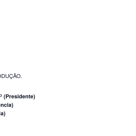
ODUÇÃO.
SP
(Presidente)
ncia)
a)