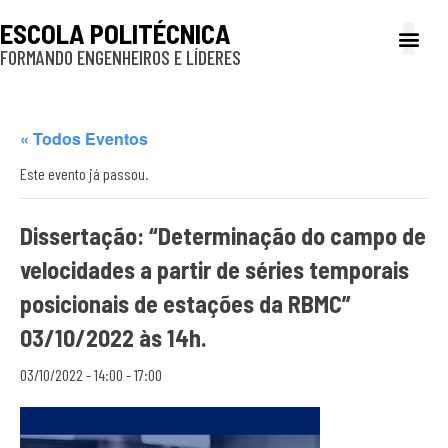
ESCOLA POLITÉCNICA
FORMANDO ENGENHEIROS E LÍDERES
A Poli
Gestão e Ad
Cultura e exte
Profissionais e
Inclusão e P
« Todos Eventos
Este evento já passou.
Dissertação: “Determinação do campo de
velocidades a partir de séries temporais
posicionais de estações da RBMC”
03/10/2022 às 14h.
03/10/2022 - 14:00
-
17:00