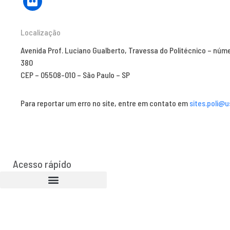
Localização
Avenida Prof. Luciano Gualberto, Travessa do Politécnico – núm
380
CEP – 05508-010 – São Paulo – SP
Para reportar um erro no site, entre em contato em
sites.poli@u
Acesso rápido