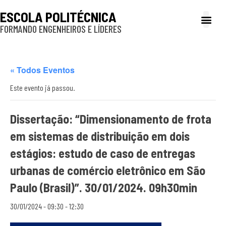
ESCOLA POLITÉCNICA
FORMANDO ENGENHEIROS E LÍDERES
A Poli
Gestão e Ad
Cultura e exte
Profissionais e
Inclusão e P
« Todos Eventos
Este evento já passou.
Dissertação: “Dimensionamento de frota
em sistemas de distribuição em dois
estágios: estudo de caso de entregas
urbanas de comércio eletrônico em São
Paulo (Brasil)”. 30/01/2024. 09h30min
30/01/2024 - 09:30
-
12:30