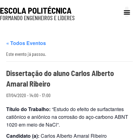
ESCOLA POLITÉCNICA
FORMANDO ENGENHEIROS E LÍDERES
A Poli
Gestão e Ad
Cultura e exte
Profissionais e
Inclusão e P
« Todos Eventos
Este evento já passou.
Dissertação do aluno Carlos Alberto
Amaral Ribeiro
07/04/2020 - 14:00
-
17:00
Título do Trabalho:
“Estudo do efeito de surfactantes
catiônico e aniônico na corrosão do aço-carbono ABNT
1020 em meio de NaCl”.
Candidato (a):
Carlos Alberto Amaral Ribeiro