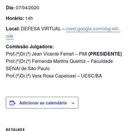
Dia:
07/04/2020
Horário:
14h
Local:
DEFESA VIRTUAL –
meet.google.com/xbg-eiii-
cde
Comissão Julgadora:
Prof.(ª)Dr.(ª) Jean Vicente Ferrari – PMI
(PRESIDENTE)
Prof.(ª)Dr.(ª) Fernanda Martins Queiroz – Faculdade
SENAI de São Paulo
Prof.(ª)Dr.(ª) Vera Rosa Capelossi – UESC/BA
Adicionar ao calendário
DETALHES