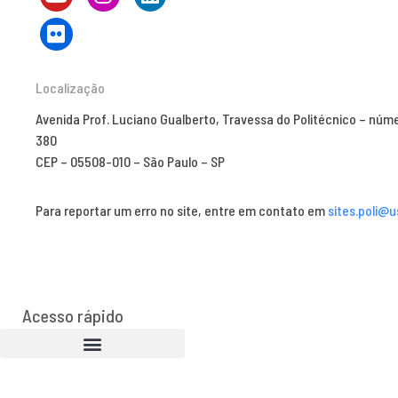
Localização
Avenida Prof. Luciano Gualberto, Travessa do Politécnico – núm
380
CEP – 05508-010 – São Paulo – SP
Para reportar um erro no site, entre em contato em
sites.poli@u
Acesso rápido