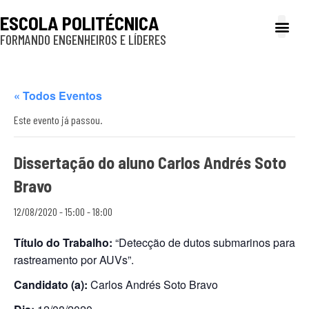
ESCOLA POLITÉCNICA
FORMANDO ENGENHEIROS E LÍDERES
A Poli
Gestão e Ad
Cultura e exte
Profissionais e
Inclusão e P
« Todos Eventos
Este evento já passou.
Dissertação do aluno Carlos Andrés Soto
Bravo
12/08/2020 - 15:00
-
18:00
Título do Trabalho:
“Detecção de dutos submarinos para
rastreamento por AUVs”.
Candidato (a):
Carlos Andrés Soto Bravo