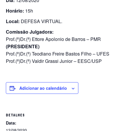
Dia:
12/08/2020
Horário:
15h
Local:
DEFESA VIRTUAL.
Comissão Julgadora:
Prof.(ª)Dr.(ª) Ettore Apolonio de Barros – PMR
(PRESIDENTE)
Prof.(ª)Dr.(ª) Teodiano Freire Bastos Filho – UFES
Prof.(ª)Dr.(ª) Valdir Grassi Junior – EESC/USP
Adicionar ao calendário
DETALHES
Data:
12/08/2020