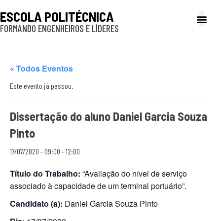
ESCOLA POLITÉCNICA
FORMANDO ENGENHEIROS E LÍDERES
A Poli
Gestão e Ad
Cultura e exte
Profissionais e
Inclusão e P
« Todos Eventos
Este evento já passou.
Dissertação do aluno Daniel Garcia Souza
Pinto
17/07/2020 - 09:00
-
12:00
Título do Trabalho:
“Avaliação do nível de serviço
associado à capacidade de um terminal portuário”.
Candidato (a):
Daniel Garcia Souza Pinto