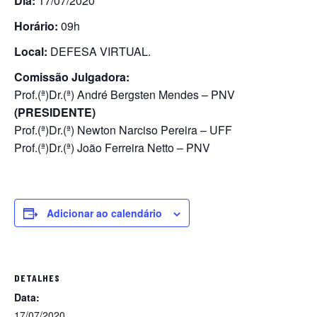
Dia:
17/07/2020
Horário:
09h
Local:
DEFESA VIRTUAL.
Comissão Julgadora:
Prof.(ª)Dr.(ª) André Bergsten Mendes – PNV
(PRESIDENTE)
Prof.(ª)Dr.(ª) Newton Narciso Pereira – UFF
Prof.(ª)Dr.(ª) João Ferreira Netto – PNV
Adicionar ao calendário
DETALHES
Data:
17/07/2020