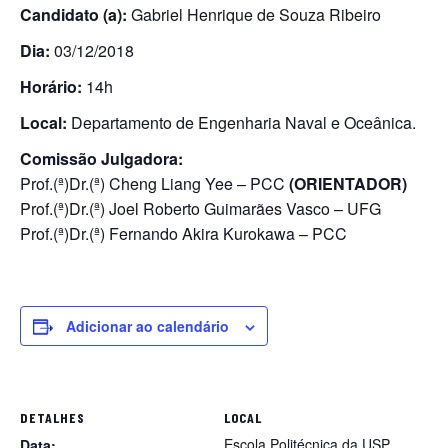
Candidato (a):
Gabriel Henrique de Souza Ribeiro
Dia:
03/12/2018
Horário:
14h
Local:
Departamento de Engenharia Naval e Oceânica.
Comissão Julgadora:
Prof.(ª)Dr.(ª) Cheng Liang Yee – PCC
(ORIENTADOR)
Prof.(ª)Dr.(ª) Joel Roberto Guimarães Vasco – UFG
Prof.(ª)Dr.(ª) Fernando Akira Kurokawa – PCC
Adicionar ao calendário
DETALHES
LOCAL
Escola Politécnica da USP
Data: