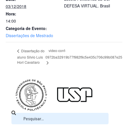
DEFESA VIRTUAL.
Brasil
03/12/2018
Hora:
14:00
Categoria de Evento:
Dissertações de Mestrado
video-conf-
Dissertação do
aluno Silvio Luis
0972ba32919b77f982f9c5e435c706c99b087e25
Hori Cavallaro