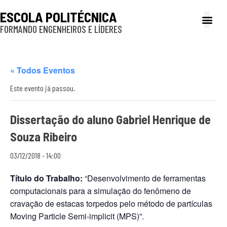
ESCOLA POLITÉCNICA
FORMANDO ENGENHEIROS E LÍDERES
A Poli
Gestão e Ad
Cultura e exte
Profissionais e
Inclusão e P
« Todos Eventos
Este evento já passou.
Dissertação do aluno Gabriel Henrique de
Souza Ribeiro
03/12/2018 - 14:00
Título do Trabalho:
“Desenvolvimento de ferramentas
computacionais para a simulação do fenômeno de
cravação de estacas torpedos pelo método de partículas
Moving Particle Semi-implicit (MPS)”.