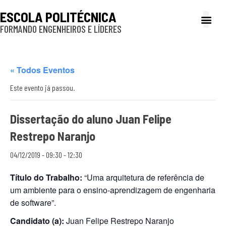
ESCOLA POLITÉCNICA
FORMANDO ENGENHEIROS E LÍDERES
A Poli
Gestão e Ad
Cultura e exte
Profissionais e
Inclusão e P
« Todos Eventos
Este evento já passou.
Dissertação do aluno Juan Felipe
Restrepo Naranjo
04/12/2019 - 09:30
-
12:30
Título do Trabalho:
“Uma arquitetura de referência de
um ambiente para o ensino-aprendizagem de engenharia
de software”.
Candidato (a):
Juan Felipe Restrepo Naranjo