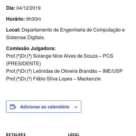
Dia:
04/12/2019
Horário:
9h30m
Local:
Departamento de Engenharia de Computação e
Sistemas Digitais.
Comissão Julgadora:
Prof.(ª)Dr.(ª) Solange Nice Alves de Souza – PCS
(PRESIDENTE)
Prof.(ª)Dr.(ª) Leônidas de Oliveira Brandão – IME/USP
Prof.(ª)Dr.(ª) Fábio Silva Lopes – Mackenzie
Adicionar ao calendário
DETALHES
LOCAL