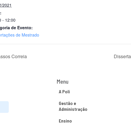
2/2021
:
0 - 12:00
goria de Evento:
ertações de Mestrado
assos Correia
Dissert
Menu
A Poli
Gestão e
Administração
Ensino