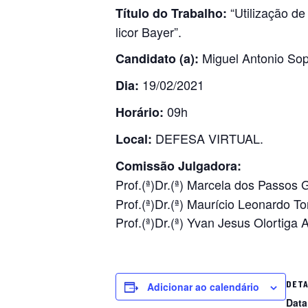
“Utilização d
Título do Trabalho:
licor Bayer”.
Miguel Antonio Sop
Candidato (a):
19/02/2021
Dia:
09h
Horário:
DEFESA VIRTUAL.
Local:
Comissão Julgadora:
Prof.(ª)Dr.(ª) Marcela dos Passos 
Prof.(ª)Dr.(ª) Maurício Leonardo T
Prof.(ª)Dr.(ª) Yvan Jesus Olortig
DET
Adicionar ao calendário
Data