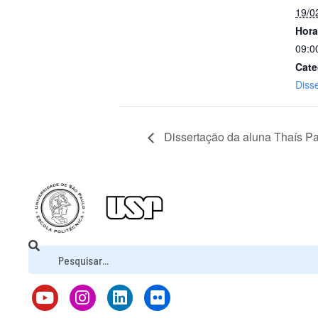
19/0
Hora
09:0
Cate
Diss
Dissertação da aluna Thaís P