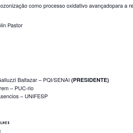
e ozonização como processo oxidativo avançadopara a r
lin Pastor
Galluzzi Baltazar – PQI/SENAI
(PRESIDENTE)
orem – PUC-rio
a Asencios – UNIFESP
ALHES
: