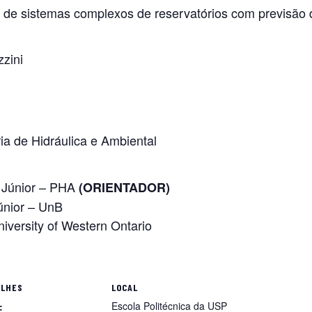
e sistemas complexos de reservatórios com previsão 
zini
 de Hidráulica e Ambiental
lo Júnior – PHA
(ORIENTADOR)
Júnior – UnB
niversity of Western Ontario
ALHES
LOCAL
Escola Politécnica da USP
: