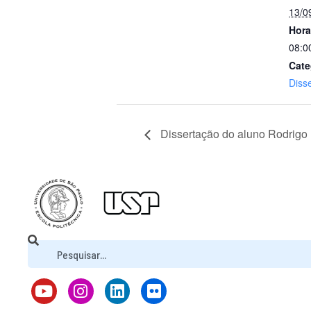
13/0
Hora
08:0
Cate
Diss
Dissertação do aluno Rodrigo