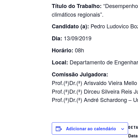
“Desempenho d
Título do Trabalho:
climáticos regionais”.
Pedro Ludovico Boz
Candidato (a):
13/09/2019
Dia:
08h
Horário:
Departamento de Engenharia
Local:
Comissão Julgadora:
Prof.(ª)Dr.(ª) Arisvaldo Vieira Mel
Prof.(ª)Dr.(ª) Dirceu Silveira Reis 
Prof.(ª)Dr.(ª) André Schardong – U
DET
Adicionar ao calendário
Data