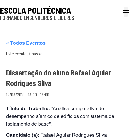
ESCOLA POLITÉCNICA
FORMANDO ENGENHEIROS E LÍDERES
A Poli
Gestão e Ad
Cultura e exte
Profissionais e
Inclusão e P
« Todos Eventos
Este evento já passou.
Dissertação do aluno Rafael Aguiar
Rodrigues Silva
12/08/2019 - 13:00
-
16:00
Título do Trabalho:
“Análise comparativa do
desempenho sísmico de edifícios com sistema de
isolamento de base”.
Candidato (a):
Rafael Aguiar Rodrigues Silva