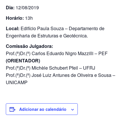
Dia:
12/08/2019
Horário:
13h
Local:
Edifício Paula Souza – Departamento de
Engenharia de Estruturas e Geotécnica.
Comissão Julgadora:
Prof.(ª)Dr.(ª) Carlos Eduardo Nigro Mazzilli – PEF
(ORIENTADOR)
Prof.(ª)Dr.(ª) Michèle Schubert Pfeil – UFRJ
Prof.(ª)Dr.(ª) José Luiz Antunes de Oliveira e Sousa –
UNICAMP
Adicionar ao calendário