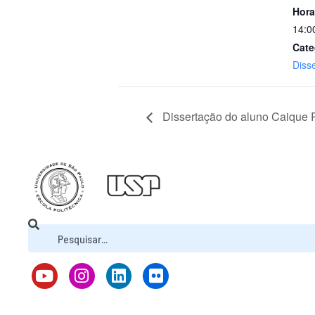
Hora
14:0
Cate
Diss
Dissertação do aluno Caique 