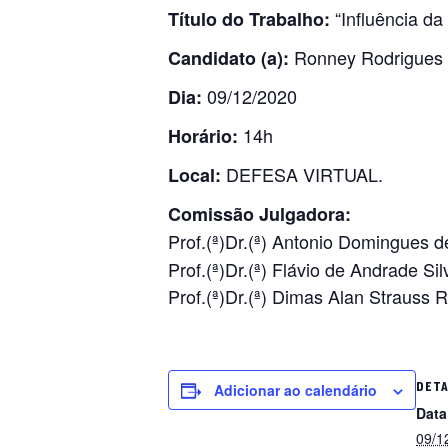
“Influência da
Título do Trabalho:
Ronney Rodrigues
Candidato (a):
09/12/2020
Dia:
14h
Horário:
DEFESA VIRTUAL.
Local:
Comissão Julgadora:
Prof.(ª)Dr.(ª) Antonio Domingues 
Prof.(ª)Dr.(ª) Flávio de Andrade S
Prof.(ª)Dr.(ª) Dimas Alan Strauss
DET
Adicionar ao calendário
Data
09/1