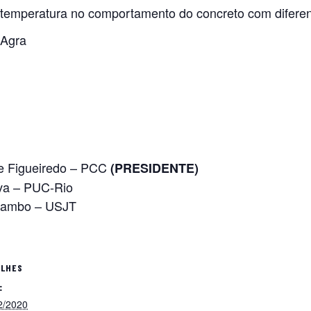
 temperatura no comportamento do concreto com diferent
 Agra
de Figueiredo – PCC
(PRESIDENTE)
ilva – PUC-Rio
 Rambo – USJT
ALHES
:
2/2020