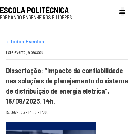
ESCOLA POLITÉCNICA
FORMANDO ENGENHEIROS E LÍDERES
A Poli
Gestão e Ad
Cultura e exte
Profissionais e
Inclusão e P
« Todos Eventos
Este evento já passou.
Dissertação: “Impacto da confiabilidade
nas soluções de planejamento do sistema
de distribuição de energia elétrica”.
15/09/2023. 14h.
15/09/2023 - 14:00
-
17:00