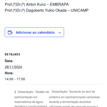
Prof.(ª)Dr.(ª) Airton Kunz – EMBRAPA
Prof.(ª)Dr.(ª) Dagoberto Yukio Okada – UNICAMP
Adicionar ao calendário
DETALHES
Data:
28/11/2024
Hora:
14:00 - 17:00
Dissertação: “Aumento do teor de
Dissertação: “Gestão da
sedimentação em
proteína em saccharomyces cerevisiae
reservatórios de água:
durante a fermentação alcoólica
desafios e oportunidades
utilizando mosto de cana-de-açúcar e