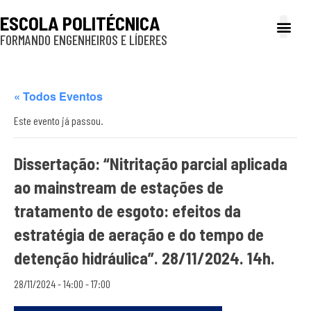
ESCOLA POLITÉCNICA
FORMANDO ENGENHEIROS E LÍDERES
A Poli
Gestão e Ad
Cultura e exte
Profissionais e
Inclusão e P
« Todos Eventos
Este evento já passou.
Dissertação: “Nitritação parcial aplicada
ao mainstream de estações de
tratamento de esgoto: efeitos da
estratégia de aeração e do tempo de
detenção hidráulica”. 28/11/2024. 14h.
28/11/2024 - 14:00
-
17:00