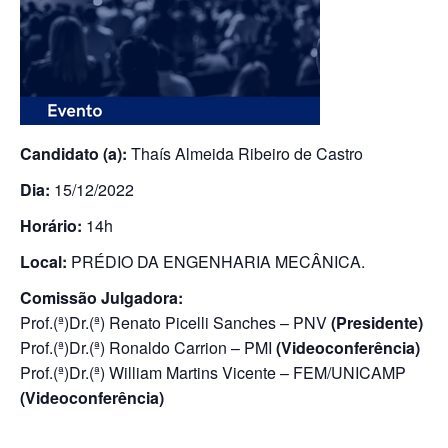
Candidato (a):
Thaís Almeida Ribeiro de Castro
Dia:
15/12/2022
Horário:
14h
Local:
PRÉDIO DA ENGENHARIA MECÂNICA.
Comissão Julgadora:
Prof.(ª)Dr.(ª) Renato Picelli Sanches – PNV
(Presidente)
Prof.(ª)Dr.(ª) Ronaldo Carrion – PMI
(Videoconferência)
Prof.(ª)Dr.(ª) William Martins Vicente – FEM/UNICAMP
(Videoconferência)