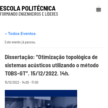
ESCOLA POLITÉCNICA
FORMANDO ENGENHEIROS E LÍDERES
A Poli
Gestão e Ad
Cultura e exte
Profissionais e
Inclusão e P
« Todos Eventos
Este evento já passou.
Dissertação: “Otimização topológica de
sistemas acústicos utilizando o método
TOBS-GT”. 15/12/2022. 14h.
15/12/2022 - 14:00
-
17:00