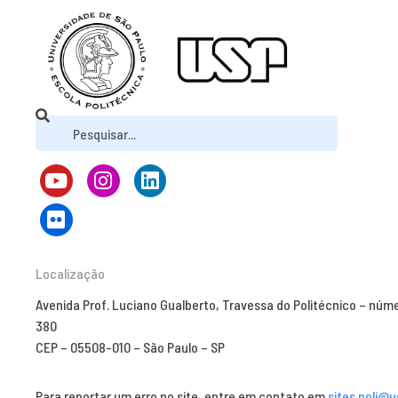
Localização
Avenida Prof. Luciano Gualberto, Travessa do Politécnico – núm
380
CEP – 05508-010 – São Paulo – SP
Para reportar um erro no site, entre em contato em
sites.poli@u