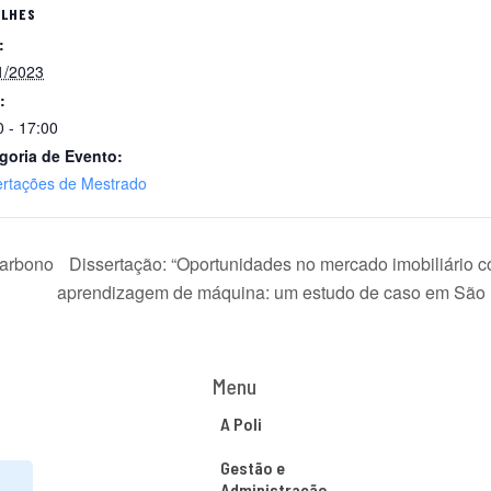
ALHES
:
1/2023
:
0 - 17:00
goria de Evento:
ertações de Mestrado
Carbono
Dissertação: “Oportunidades no mercado imobiliário 
aprendizagem de máquina: um estudo de caso em São 
Menu
A Poli
Gestão e
Administração