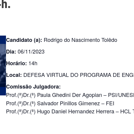
4h.
Rodrigo do Nascimento Tolêdo
Candidato (a):
06/11/2023
Dia:
14h
Horário:
DEFESA VIRTUAL DO PROGRAMA DE ENGE
Local:
Comissão Julgadora:
Prof.(ª)Dr.(ª) Paula Ghedini Der Agopian – PSI/UN
Prof.(ª)Dr.(ª) Salvador Pinillos Gimenez – FEI
Prof.(ª)Dr.(ª) Hugo Daniel Hernandez Herrera – 