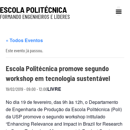
ESCOLA POLITÉCNICA
FORMANDO ENGENHEIROS E LÍDERES
A Poli
Gestão e Ad
Cultura e exte
Profissionais e
Inclusão e P
« Todos Eventos
Este evento já passou.
Escola Politécnica promove segundo
workshop em tecnologia sustentável
LIVRE
19/02/2019 - 09:00
-
12:00
No dia 19 de fevereiro, das 9h às 12h, o Departamento
de Engenharia de Produção da Escola Politécnica (Poli)
da USP promove o segundo workshop intitulado
“Enhancing Relevance and Impact in Brazil for Research