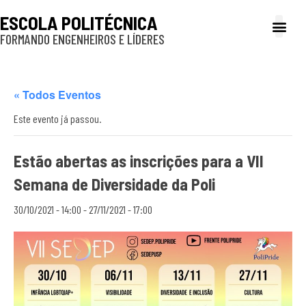
ESCOLA POLITÉCNICA
FORMANDO ENGENHEIROS E LÍDERES
A Poli
Gestão e Ad
Cultura e exte
Profissionais e
Inclusão e P
« Todos Eventos
Este evento já passou.
Estão abertas as inscrições para a VII
Semana de Diversidade da Poli
30/10/2021 - 14:00
-
27/11/2021 - 17:00