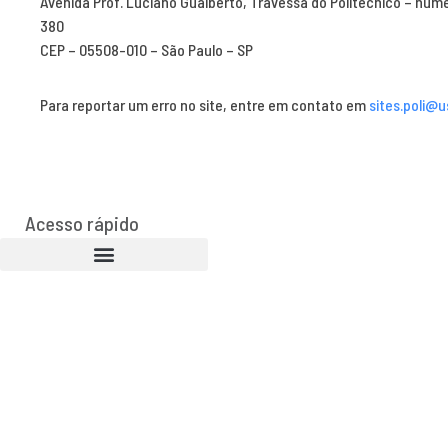
Avenida Prof. Luciano Gualberto, Travessa do Politécnico – núm
380
CEP – 05508-010 – São Paulo – SP
Para reportar um erro no site, entre em contato em
sites.poli@u
Acesso rápido