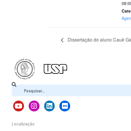
08:0
Cate
Age
Dissertação do aluno Cauê G
Localização