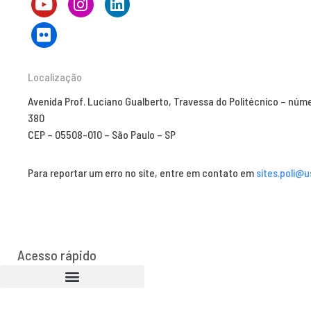
Localização
Avenida Prof. Luciano Gualberto, Travessa do Politécnico – núm
380
CEP – 05508-010 – São Paulo – SP
Para reportar um erro no site, entre em contato em
sites.poli@u
Acesso rápido