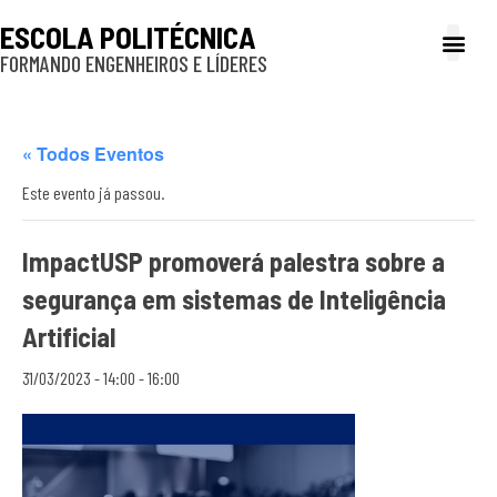
ESCOLA POLITÉCNICA
FORMANDO ENGENHEIROS E LÍDERES
A Poli
Gestão e Ad
Cultura e exte
Profissionais e
Inclusão e P
« Todos Eventos
Este evento já passou.
ImpactUSP promoverá palestra sobre a
segurança em sistemas de Inteligência
Artificial
31/03/2023 - 14:00
-
16:00