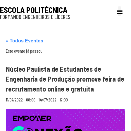
ESCOLA POLITÉCNICA
FORMANDO ENGENHEIROS E LÍDERES
A Poli
Gestão e Ad
Cultura e exte
Profissionais e
Inclusão e P
« Todos Eventos
Este evento já passou.
Núcleo Paulista de Estudantes de
Engenharia de Produção promove feira de
recrutamento online e gratuita
11/07/2022 - 08:00
-
14/07/2022 - 17:00