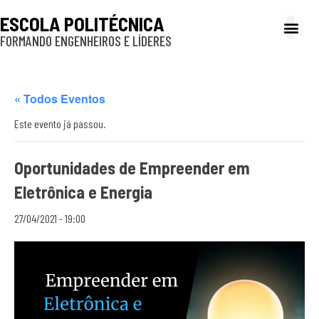
ESCOLA POLITÉCNICA
FORMANDO ENGENHEIROS E LÍDERES
A Poli
Gestão e Ad
Cultura e exte
Profissionais e
Inclusão e P
« Todos Eventos
Este evento já passou.
Oportunidades de Empreender em
Eletrônica e Energia
27/04/2021 - 19:00