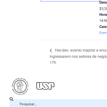
Data
31/1
Hora
14:0
Cate
Even
Her.dev: evento inspirar e enc
ingressarem nos setores de negóc
17h