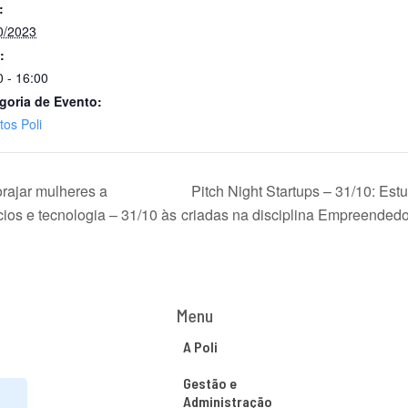
:
0/2023
:
0 - 16:00
goria de Evento:
tos Poli
orajar mulheres a
Pitch Night Startups – 31/10: Est
ios e tecnologia – 31/10 às
criadas na disciplina Empreended
Menu
A Poli
Gestão e
Administração