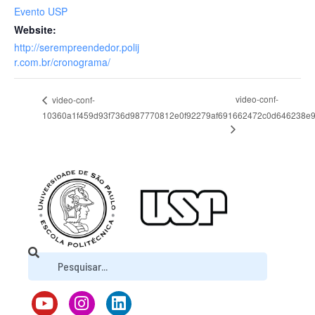
Evento USP
Website:
http://serempreendedor.polij
r.com.br/cronograma/
video-conf-
video-conf-
10360a1f459d93f736d987770812e0f92279af69
1662472c0d646238e9