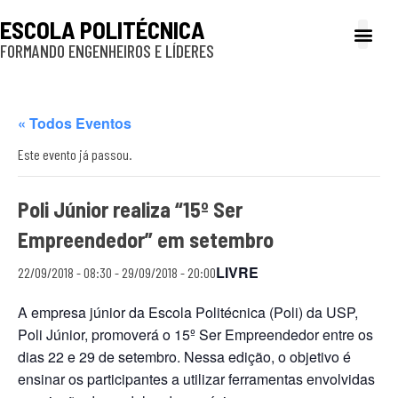
ESCOLA POLITÉCNICA
FORMANDO ENGENHEIROS E LÍDERES
A Poli
Gestão e Ad
Cultura e exte
Profissionais e
Inclusão e P
« Todos Eventos
Este evento já passou.
Poli Júnior realiza “15º Ser
Empreendedor” em setembro
LIVRE
22/09/2018 - 08:30
-
29/09/2018 - 20:00
A empresa júnior da Escola Politécnica (Poli) da USP,
Poli Júnior, promoverá o 15º Ser Empreendedor entre os
dias 22 e 29 de setembro. Nessa edição, o objetivo é
ensinar os participantes a utilizar ferramentas envolvidas