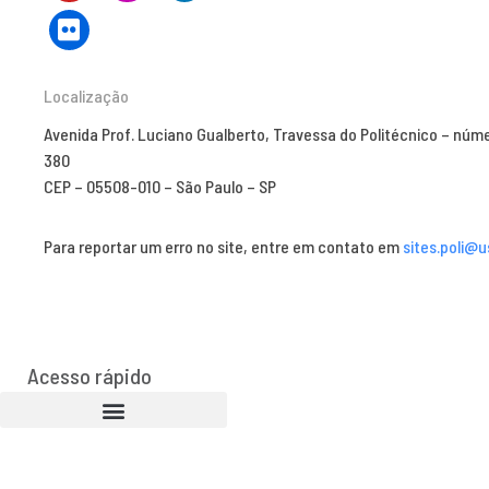
Localização
Avenida Prof. Luciano Gualberto, Travessa do Politécnico – núm
380
CEP – 05508-010 – São Paulo – SP
Para reportar um erro no site, entre em contato em
sites.poli@u
Acesso rápido