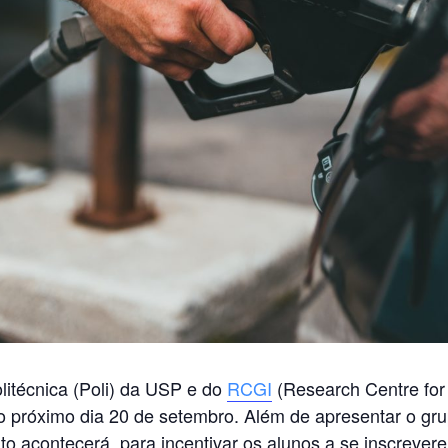
olitécnica (Poli) da USP e do
RCGI
(Research Centre for
no próximo dia 20 de setembro. Além de apresentar o g
to acontecerá para incentivar os alunos a se inscrevere