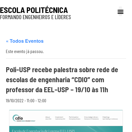
ESCOLA POLITÉCNICA
FORMANDO ENGENHEIROS E LÍDERES
A Poli
Gestão e Ad
Cultura e exte
Profissionais e
Inclusão e P
« Todos Eventos
Este evento já passou.
Poli-USP recebe palestra sobre rede de
escolas de engenharia “CDIO” com
professor da EEL-USP – 19/10 às 11h
19/10/2022 - 11:00
-
12:00