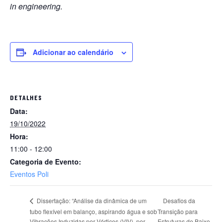
in engineering.
Adicionar ao calendário
DETALHES
Data:
19/10/2022
Hora:
11:00 - 12:00
Categoria de Evento:
Eventos Poli
Desafios da
Dissertação: “Análise da dinâmica de um
tubo flexível em balanço, aspirando água e sob
Transição para
Vibrações Induzidas por Vórtices (VIV), por
Estruturas de Baixo