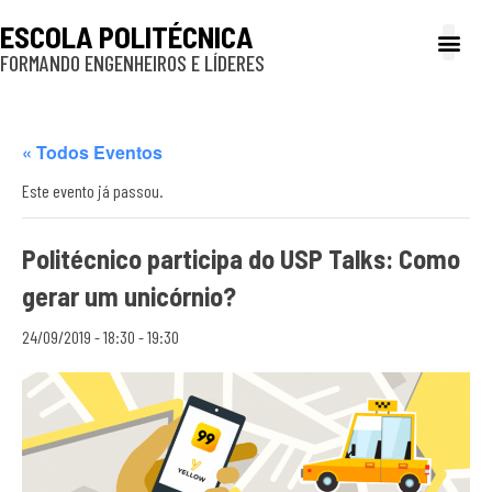
ESCOLA POLITÉCNICA
FORMANDO ENGENHEIROS E LÍDERES
A Poli
Gestão e Ad
Cultura e exte
Profissionais e
Inclusão e P
« Todos Eventos
Este evento já passou.
Politécnico participa do USP Talks: Como
gerar um unicórnio?
24/09/2019 - 18:30
-
19:30