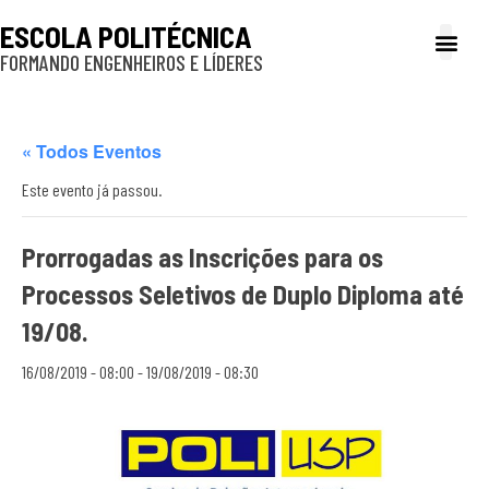
ESCOLA POLITÉCNICA
FORMANDO ENGENHEIROS E LÍDERES
A Poli
Gestão e Ad
Cultura e exte
Profissionais e
Inclusão e P
« Todos Eventos
Este evento já passou.
Prorrogadas as Inscrições para os
Processos Seletivos de Duplo Diploma até
19/08.
16/08/2019 - 08:00
-
19/08/2019 - 08:30