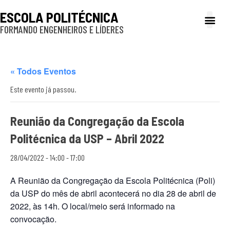
ESCOLA POLITÉCNICA
FORMANDO ENGENHEIROS E LÍDERES
A Poli
Gestão e Ad
Cultura e exte
Profissionais e
Inclusão e P
« Todos Eventos
Este evento já passou.
Reunião da Congregação da Escola
Politécnica da USP – Abril 2022
28/04/2022 - 14:00
-
17:00
A Reunião da Congregação da Escola Politécnica (Poli)
da USP do mês de abril acontecerá no dia 28 de abril de
2022, às 14h. O local/meio será informado na
convocação.