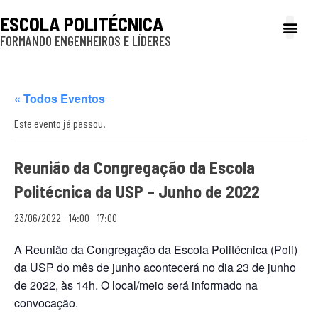
ESCOLA POLITÉCNICA
FORMANDO ENGENHEIROS E LÍDERES
A Poli
Gestão e Ad
Cultura e exte
Profissionais e
Inclusão e P
« Todos Eventos
Este evento já passou.
Reunião da Congregação da Escola
Politécnica da USP – Junho de 2022
23/06/2022 - 14:00
-
17:00
A Reunião da Congregação da Escola Politécnica (Poli)
da USP do mês de junho acontecerá no dia 23 de junho
de 2022, às 14h. O local/meio será informado na
convocação.