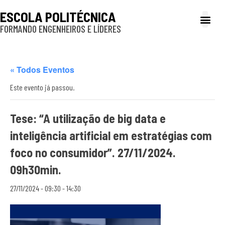
ESCOLA POLITÉCNICA
FORMANDO ENGENHEIROS E LÍDERES
A Poli
Gestão e Ad
Cultura e exte
Profissionais e
Inclusão e P
« Todos Eventos
Este evento já passou.
Tese: “A utilização de big data e
inteligência artificial em estratégias com
foco no consumidor”. 27/11/2024.
09h30min.
27/11/2024 - 09:30
-
14:30