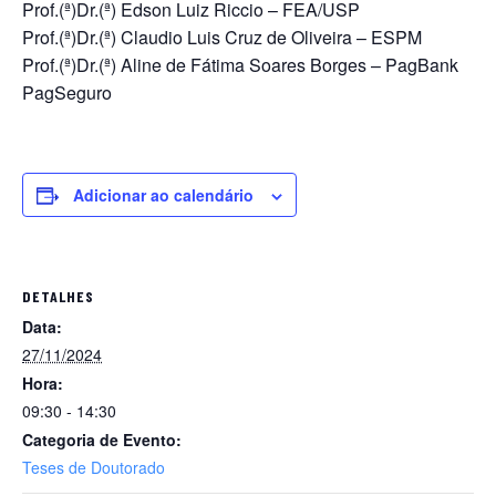
Prof.(ª)Dr.(ª) Edson Luiz Riccio – FEA/USP
Prof.(ª)Dr.(ª) Claudio Luis Cruz de Oliveira – ESPM
Prof.(ª)Dr.(ª) Aline de Fátima Soares Borges – PagBank
PagSeguro
Adicionar ao calendário
DETALHES
Data:
27/11/2024
Hora:
09:30 - 14:30
Categoria de Evento:
Teses de Doutorado