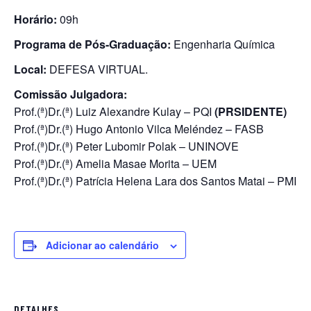
Horário:
09h
Programa de Pós-Graduação:
Engenharia Química
Local:
DEFESA VIRTUAL.
Comissão Julgadora:
Prof.(ª)Dr.(ª) Luiz Alexandre Kulay – PQI
(PRSIDENTE)
Prof.(ª)Dr.(ª) Hugo Antonio Vilca Meléndez – FASB
Prof.(ª)Dr.(ª) Peter Lubomir Polak – UNINOVE
Prof.(ª)Dr.(ª) Amelia Masae Morita – UEM
Prof.(ª)Dr.(ª) Patrícia Helena Lara dos Santos Matai – PMI
Adicionar ao calendário
DETALHES