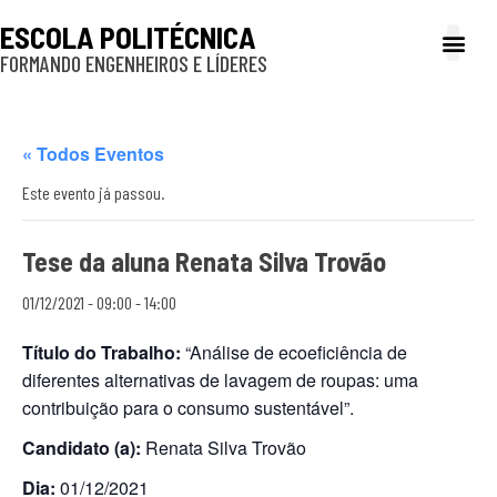
ESCOLA POLITÉCNICA
FORMANDO ENGENHEIROS E LÍDERES
A Poli
Gestão e Ad
Cultura e exte
Profissionais e
Inclusão e P
« Todos Eventos
Este evento já passou.
Tese da aluna Renata Silva Trovão
01/12/2021 - 09:00
-
14:00
Título do Trabalho:
“Análise de ecoeficiência de
diferentes alternativas de lavagem de roupas: uma
contribuição para o consumo sustentável”.
Candidato (a):
Renata Silva Trovão
Dia:
01/12/2021