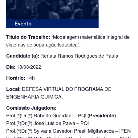
Título do Trabalho:
“Modelagem matemática integral de
sistemas de separação isotópica”.
Candidato (a):
Renata Ramos Rodrigues de Paula
Dia:
18/03/2022
Horário:
14h
Local:
DEFESA VIRTUAL DO PROGRAMA DE
ENGENHARIA QUÍMICA.
Comissão Julgadora:
Prof.(ª)Dr.(ª) Roberto Guardani – PQI
(Presidente)
Prof.(ª)Dr.(ª) José Luís de Paiva – PQI
Prof.(ª)Dr.(ª) Sylvana Cavedon Presti Migliavacca – IPEN