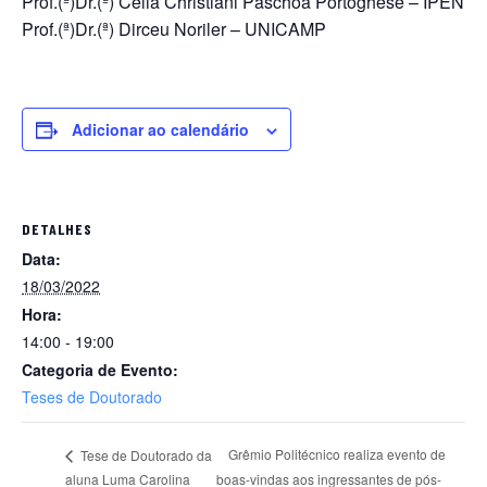
Prof.(ª)Dr.(ª) Célia Christiani Paschoa Portoghese – IPEN
Prof.(ª)Dr.(ª) Dirceu Noriler – UNICAMP
Adicionar ao calendário
DETALHES
Data:
18/03/2022
Hora:
14:00 - 19:00
Categoria de Evento:
Teses de Doutorado
Grêmio Politécnico realiza evento de
Tese de Doutorado da
aluna Luma Carolina
boas-vindas aos ingressantes de pós-