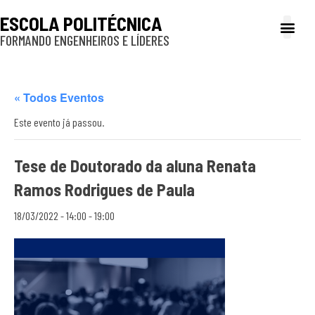
ESCOLA POLITÉCNICA
FORMANDO ENGENHEIROS E LÍDERES
A Poli
Gestão e Ad
Cultura e exte
Profissionais e
Inclusão e P
« Todos Eventos
Este evento já passou.
Tese de Doutorado da aluna Renata
Ramos Rodrigues de Paula
18/03/2022 - 14:00
-
19:00