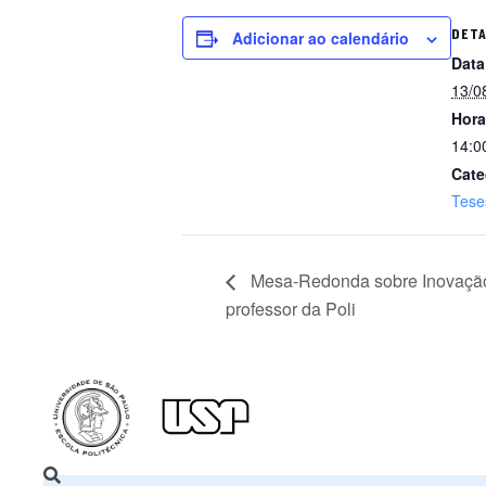
DET
Adicionar ao calendário
Data
13/0
Hora
14:0
Cate
Tese
Mesa-Redonda sobre Inovação 
professor da Poli