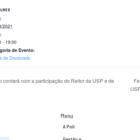
ALHES
:
8/2021
:
0 - 19:00
goria de Evento:
s de Doutorado
contará com a participação do Reitor da USP e de
Fe
US
Menu
A Poli
Gestão e