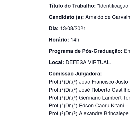
“Identificação
Título do Trabalho:
Arnaldo de Carvalh
Candidato (a):
13/08/2021
Dia:
14h
Horário:
Eng
Programa de Pós-Graduação:
DEFESA VIRTUAL.
Local:
Comissão Julgadora:
Prof.(ª)Dr.(ª) João Francisco Justo
Prof.(ª)Dr.(ª) José Roberto Castilh
Prof.(ª)Dr.(ª) Germano Lambert-To
Prof.(ª)Dr.(ª) Edson Caoru Kitani
Prof.(ª)Dr.(ª) Alexandre Brincale