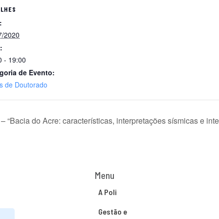
ALHES
:
7/2020
:
0 - 19:00
goria de Evento:
s de Doutorado
 “Bacia do Acre: características, interpretações sísmicas e in
Menu
A Poli
Gestão e