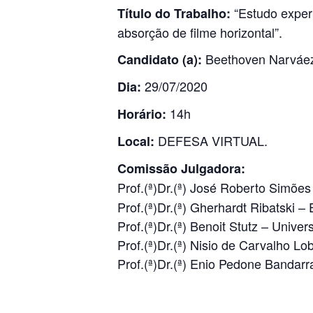
“Estudo exper
Título do Trabalho:
absorção de filme horizontal”.
Beethoven Narváe
Candidato (a):
29/07/2020
Dia:
14h
Horário:
DEFESA VIRTUAL.
Local:
Comissão Julgadora:
Prof.(ª)Dr.(ª) José Roberto Simõe
Prof.(ª)Dr.(ª) Gherhardt Ribatski
Prof.(ª)Dr.(ª) Benoit Stutz – Unive
Prof.(ª)Dr.(ª) Nisio de Carvalho 
Prof.(ª)Dr.(ª) Enio Pedone Bandarr