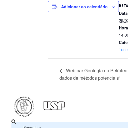
DET
Adicionar ao calendário
Data
29/0
Hora
14:0
Cate
Tese
Webinar Geologia do Petróleo –
dados de métodos potenciais”