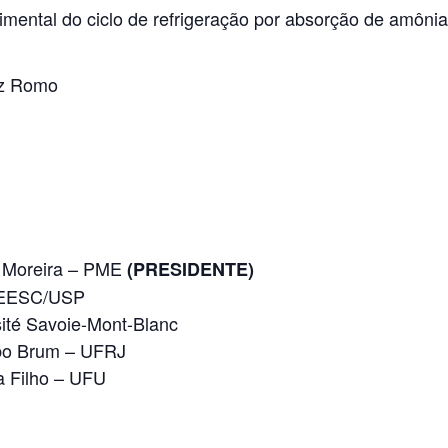
imental do ciclo de refrigeração por absorção de amôn
z Romo
s Moreira – PME
(PRESIDENTE)
 – EESC/USP
rsité Savoie-Mont-Blanc
Lobo Brum – UFRJ
a Filho – UFU