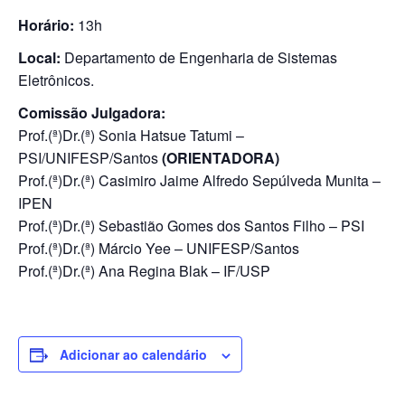
Horário:
13h
Local:
Departamento de Engenharia de Sistemas
Eletrônicos.
Comissão Julgadora:
Prof.(ª)Dr.(ª) Sonia Hatsue Tatumi –
PSI/UNIFESP/Santos
(ORIENTADORA)
Prof.(ª)Dr.(ª) Casimiro Jaime Alfredo Sepúlveda Munita –
IPEN
Prof.(ª)Dr.(ª) Sebastião Gomes dos Santos Filho – PSI
Prof.(ª)Dr.(ª) Márcio Yee – UNIFESP/Santos
Prof.(ª)Dr.(ª) Ana Regina Blak – IF/USP
Adicionar ao calendário