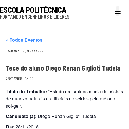
ESCOLA POLITÉCNICA
FORMANDO ENGENHEIROS E LÍDERES
A Poli
Gestão e Ad
Cultura e exte
Profissionais e
Inclusão e P
« Todos Eventos
Este evento já passou.
Tese do aluno Diego Renan Giglioti Tudela
28/11/2018 - 13:00
Título do Trabalho:
“Estudo da luminescência de cristais
de quartzo naturais e artificiais crescidos pelo método
sol-gel”.
Candidato (a):
Diego Renan Giglioti Tudela
Dia:
28/11/2018