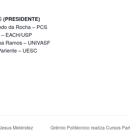
S
(PRESIDENTE)
evedo da Rocha – PCS
ma – EACH/USP
idena Ramos – UNIVASF
 Pariente – UESC
 Jesus Meléndez
Grêmio Politécnico realiza Cursos Par