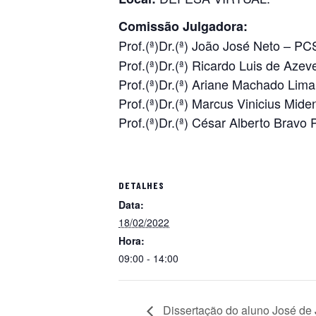
Comissão Julgadora:
Prof.(ª)Dr.(ª) João José Neto – PC
Prof.(ª)Dr.(ª) Ricardo Luis de Az
Prof.(ª)Dr.(ª) Ariane Machado Li
Prof.(ª)Dr.(ª) Marcus Vinicius M
Prof.(ª)Dr.(ª) César Alberto Bravo
DETALHES
Data:
18/02/2022
Hora:
09:00 - 14:00
Dissertação do aluno José de